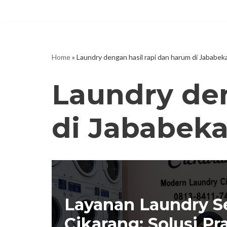
Skip
to
content
Home
»
Laundry dengan hasil rapi dan harum di Jababek
Laundry den
di Jababek
Layanan Laundry S
Cikarang: Solusi Pr