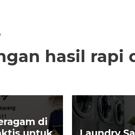
a
gan hasil rapi
a
eragam di
aktis untuk
Laundry Sa