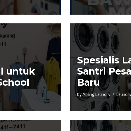
Spesialis 
l untuk
Santri Pes
School
Baru
by
Abang Laundry
Laundr