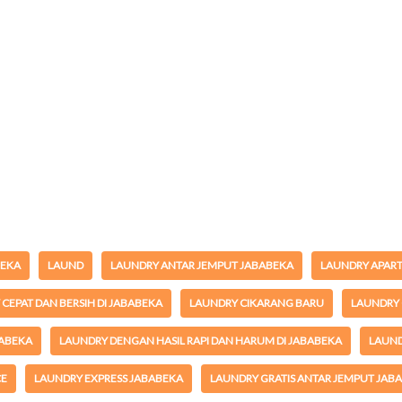
BEKA
LAUND
LAUNDRY ANTAR JEMPUT JABABEKA
LAUNDRY APAR
CEPAT DAN BERSIH DI JABABEKA
LAUNDRY CIKARANG BARU
LAUNDRY 
BABEKA
LAUNDRY DENGAN HASIL RAPI DAN HARUM DI JABABEKA
LAUND
CE
LAUNDRY EXPRESS JABABEKA
LAUNDRY GRATIS ANTAR JEMPUT JAB