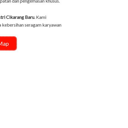
ipatan dan pengemasan khusus.
tri Cikarang Baru
. Kami
a kebersihan seragam karyawan
Map