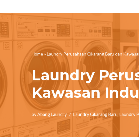
Skip
to
content
Home
»
Laundry Perusahaan Cikarang Baru dan Kawasan
Laundry Peru
Kawasan Indus
by
Abang Laundry
Laundry Cikarang Baru
,
Laundry 